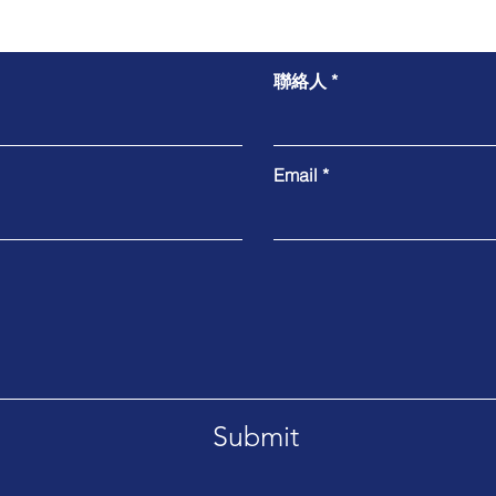
Contact Us
聯絡人
DNA 與 mRNA 轉染，選對
Ful
試劑成功率更高！
微生
Email
Submit