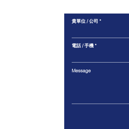
貴單位 / 公司
GMP級重組蛋白，助力細胞
治療與再生醫學研究！
電話 / 手機
Message