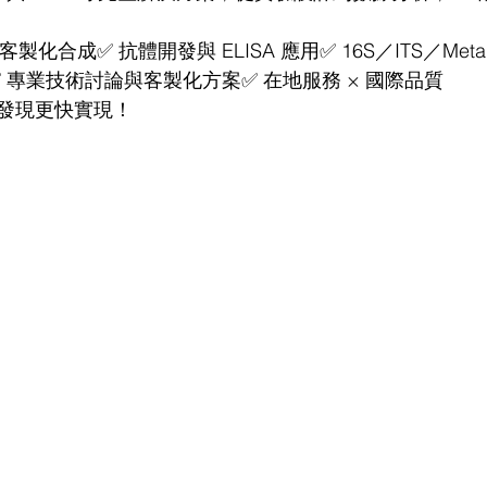
製化合成✅ 抗體開發與 ELISA 應用✅ 16S／ITS／Metag
務✅ 專業技術討論與客製化方案✅ 在地服務 × 國際品質
發現更快實現！