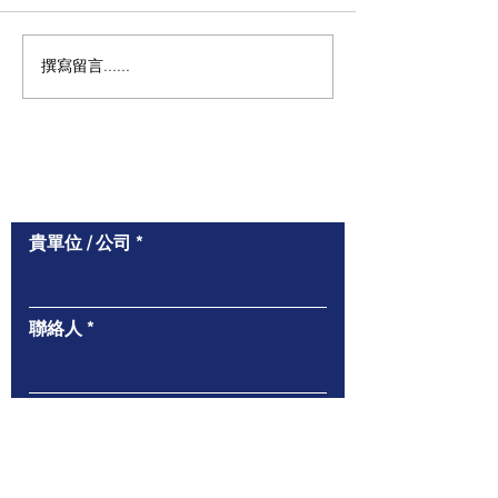
撰寫留言......
Buy ELISA Kits Get
多種需求，一次
Surprise Gifts
體panel讓您事
Contact Us
貴單位 / 公司
聯絡人
電話 / 手機