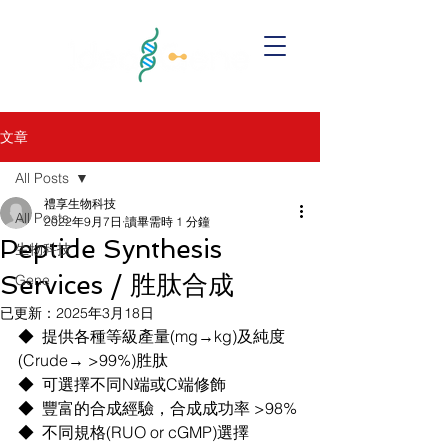
文章
All Posts
禮享生物科技
All Posts
2022年9月7日
讀畢需時 1 分鐘
Peptide Synthesis
生物科技
Services / 胜肽合成
Gene
已更新：
2025年3月18日
◆  提供各種等級產量(mg→kg)及純度
(Crude→ >99%)胜肽
◆  可選擇不同N端或C端修飾
◆  豐富的合成經驗，合成成功率 >98%
◆  不同規格(RUO or cGMP)選擇